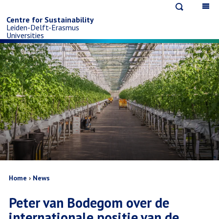
Open
Op
Skip
search
ma
Centre for Sustainability
Leiden-Delft-Erasmus
na
to
Universities
main
content
Breadcrumb
Home
News
Peter van Bodegom over de
internationale positie van de