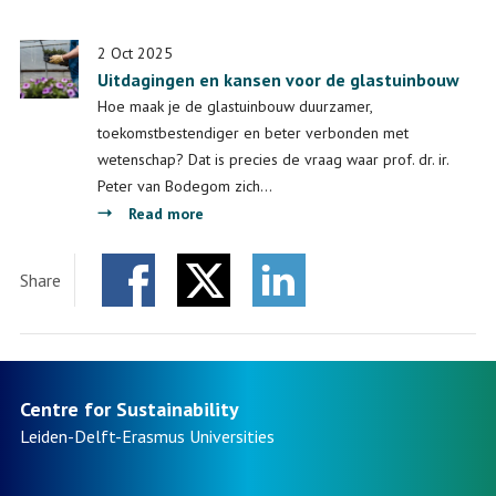
2 Oct 2025
Uitdagingen en kansen voor de glastuinbouw
Hoe maak je de glastuinbouw duurzamer,
toekomstbestendiger en beter verbonden met
wetenschap? Dat is precies de vraag waar prof. dr. ir.
Peter van Bodegom zich…
about
Read more
Uitdagingen
en
Share
kansen
Facebook
Twitter
voor
LinkedIn
de
glastuinbouw
Centre for Sustainability
Leiden-Delft-Erasmus
Universities