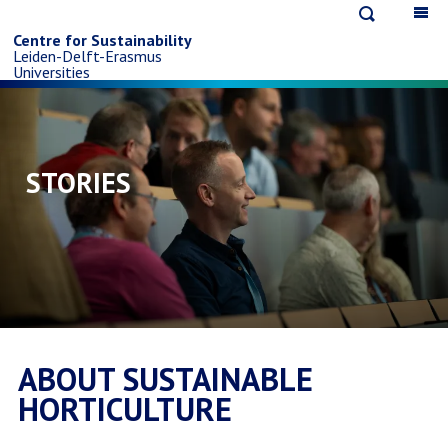
Open
Op
Skip
search
ma
Centre for Sustainability
Leiden-Delft-Erasmus
na
to
Universities
main
content
STORIES
ABOUT SUSTAINABLE
HORTICULTURE