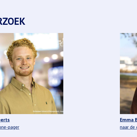
RZOEK
berts
Emma B
one-pager
naar de