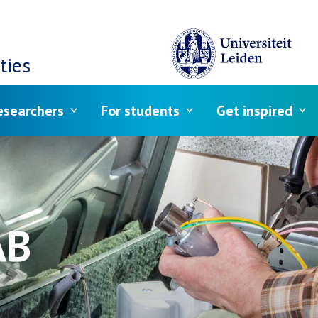
ties
esearchers
For students
Get inspired
AB