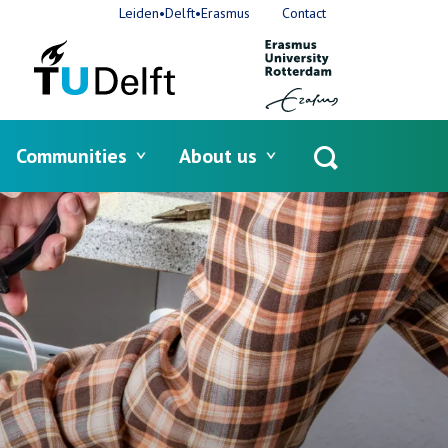
Leiden•Delft•Erasmus
Contact
Communities
About us
Open
search