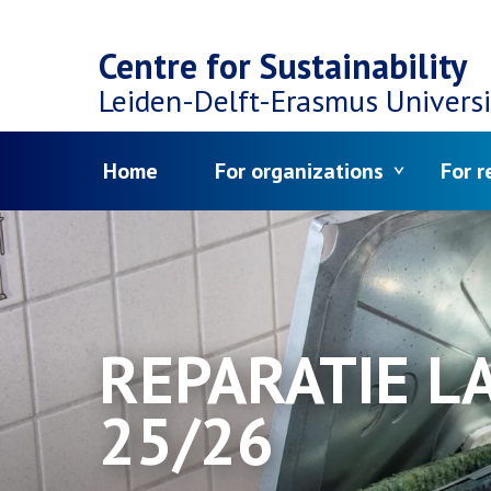
Top
Skip
navigation
Centre for Sustainability
to
Leiden-Delft-Erasmus
Universi
main
Menu
Home
For organizations
For r
content
REPARATIE L
25/26