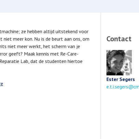
ezetmachine; ze hebben altijd uitstekend voor
Contact
t niet meer kon. Nu is de beurt aan ons, om
rits niet meer werkt, het scherm van je
 error geeft? Maak kennis met Re-Care-
Reparatie Lab, dat de studenten hiertoe
Ester Segers
re
Email
e.t.i.segers@cm
address