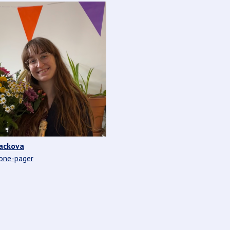
ackova
 one-pager