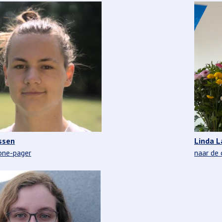
ssen
Linda L
one-pager
naar de