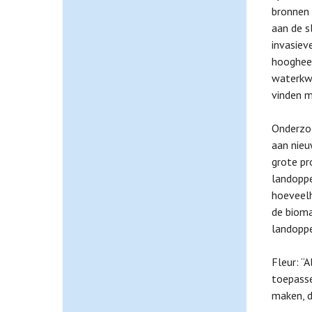
bronnen 
aan de s
invasiev
hoogheem
waterkwa
vinden m
Onderzoe
aan nieu
grote pr
landoppe
hoeveelh
de bioma
landoppe
Fleur: “
toepasse
maken, 