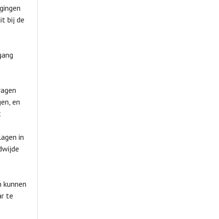
gingen
t bij de
gang
ragen
gen, en
t
lagen in
dwijde
n kunnen
r te