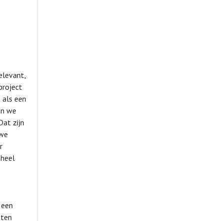
elevant,
project
 als een
en we
Dat zijn
uwe
r
 heel
 een
oten