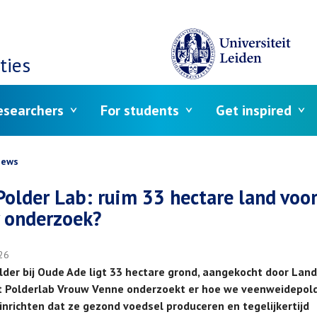
ties
esearchers
For students
Get inspired
crumb
ews
Polder Lab: ruim 33 hectare land voo
 onderzoek?
26
older bij Oude Ade ligt 33 hectare grond, aangekocht door Lan
t Polderlab Vrouw Venne onderzoekt er hoe we veenweidepol
inrichten dat ze gezond voedsel produceren en tegelijkertijd