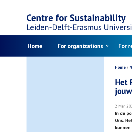
Top
Skip
navigation
Centre for Sustainability
to
Leiden-Delft-Erasmus
Universi
main
Menu
Home
For organizations
For r
content
Bread
Home
N
Het 
jouw
2 Mar 20
In de p
Ons. He
kunnen 